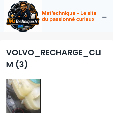
Aller
au
Mat’echnique – Le site
contenu
du passionné curieux
VOLVO_RECHARGE_CLI
M (3)