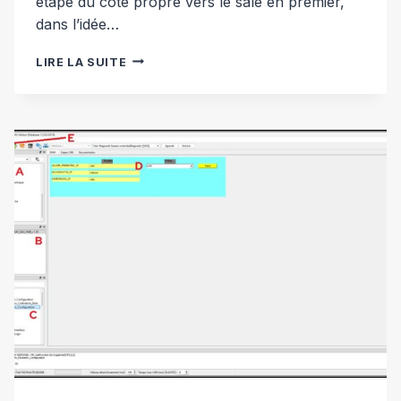
étape du côté propre vers le sale en premier,
dans l’idée…
ENTRETIEN
LIRE LA SUITE
FILTRE
À
AIR
« SPORT »