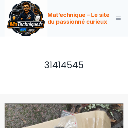
Aller
au
Mat’echnique – Le site
contenu
du passionné curieux
31414545