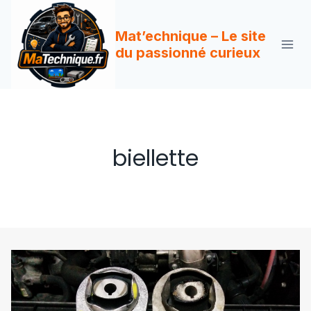
Aller
au
Mat’echnique – Le site
contenu
du passionné curieux
biellette