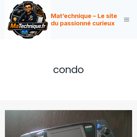
Aller
au
Mat’echnique – Le site
contenu
du passionné curieux
condo