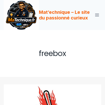
Aller
au
Mat’echnique – Le site
contenu
du passionné curieux
freebox