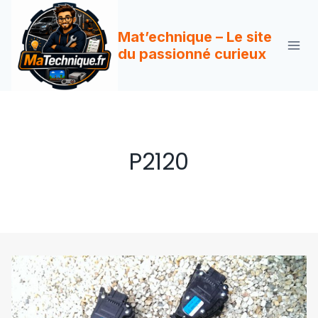
Aller
au
Mat’echnique – Le site
contenu
du passionné curieux
P2120