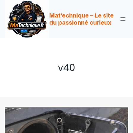
Aller
au
Mat’echnique – Le site
contenu
du passionné curieux
v40