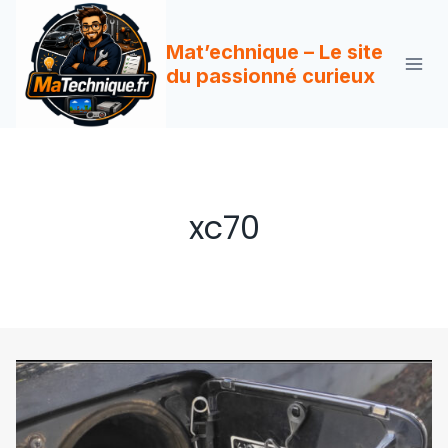
Aller
au
Mat’echnique – Le site
contenu
du passionné curieux
xc70