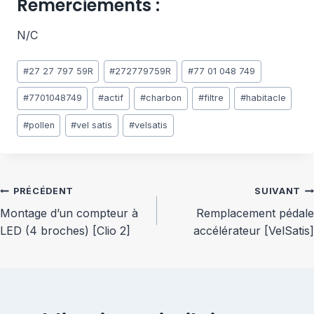
Remerciements :
N/C
Étiquettes
#
27 27 797 59R
#
272779759R
#
77 01 048 749
de
la
#
7701048749
#
actif
#
charbon
#
filtre
#
habitacle
publication :
#
pollen
#
vel satis
#
velsatis
Navigation
PRÉCÉDENT
SUIVANT
Montage d’un compteur à
Remplacement pédale
de
LED (4 broches) [Clio 2]
accélérateur [VelSatis]
l’article