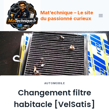
Aller
au
Mat’echnique – Le site
contenu
du passionné curieux
AUTOMOBILE
Changement filtre
habitacle [VelSatis]