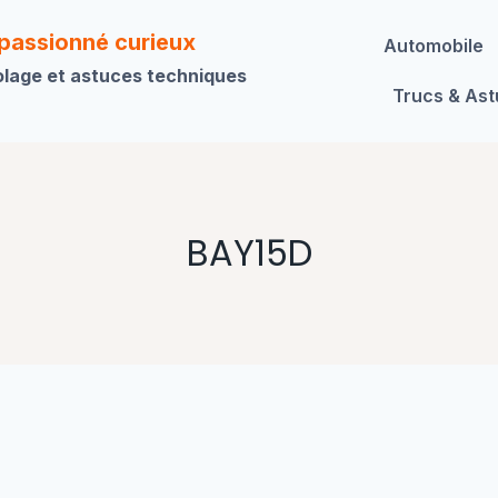
 passionné curieux
Automobile
olage et astuces techniques
Trucs & As
BAY15D