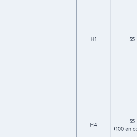
H1
55
55
H4
(100 en c