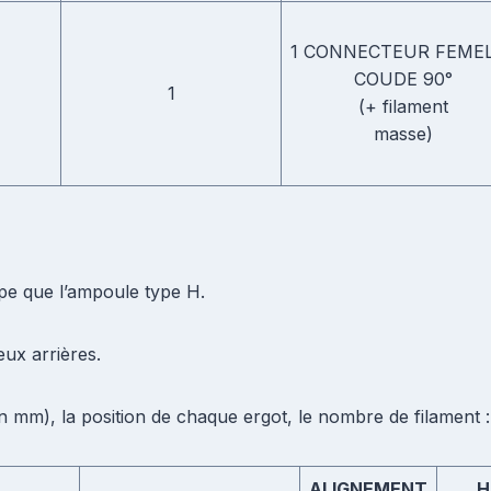
1 CONNECTEUR FEME
COUDE 90°
1
(+ filament
masse)
pe que l’ampoule type H.
ux arrières.
en mm), la position de chaque ergot, le nombre de filament :
ALIGNEMENT
H