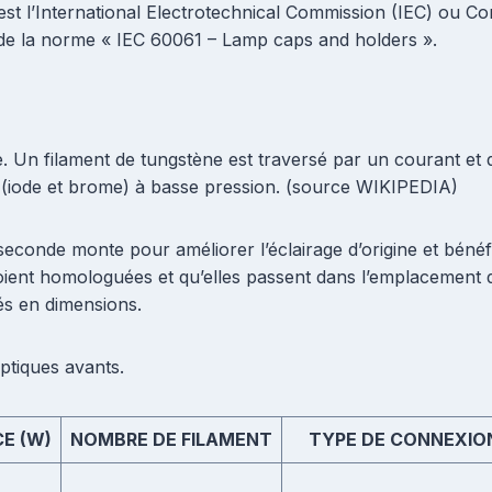
’est l’International Electrotechnical Commission (IEC) ou C
 de la norme « IEC 60061 – Lamp caps and holders ».
sée. Un filament de tungstène est traversé par un courant et
 (iode et brome) à basse pression. (source WIKIPEDIA)
de seconde monte pour améliorer l’éclairage d’origine et bén
oient homologuées et qu’elles passent dans l’emplacement du
és en dimensions.
ptiques avants.
E (W)
NOMBRE DE FILAMENT
TYPE DE CONNEXIO