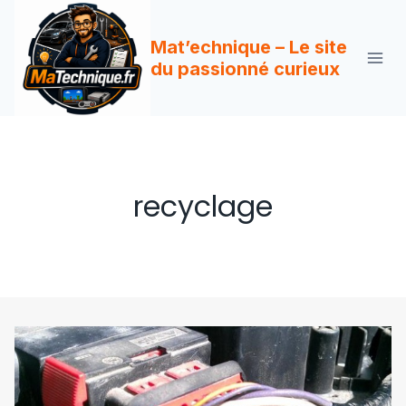
Aller
au
Mat’echnique – Le site
contenu
du passionné curieux
recyclage