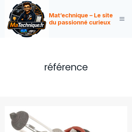
Aller
au
Mat’echnique – Le site
contenu
du passionné curieux
référence