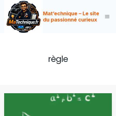
Aller
au
Mat’echnique – Le site
contenu
du passionné curieux
règle