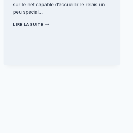
sur le net capable d’accueillir le relais un
peu spécial…
INSTALLATION
LIRE LA SUITE
DE
L’INTERMITTENCE
[CLIO
2]