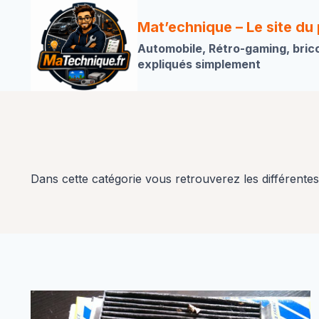
Aller
au
Mat’echnique – Le site du
contenu
Automobile, Rétro-gaming, bric
expliqués simplement
Dans cette catégorie vous retrouverez les différentes