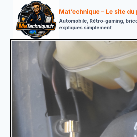
Aller
au
Mat’echnique – Le site du
contenu
Automobile, Rétro-gaming, bric
expliqués simplement