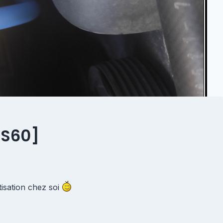
 S60]
tisation chez soi