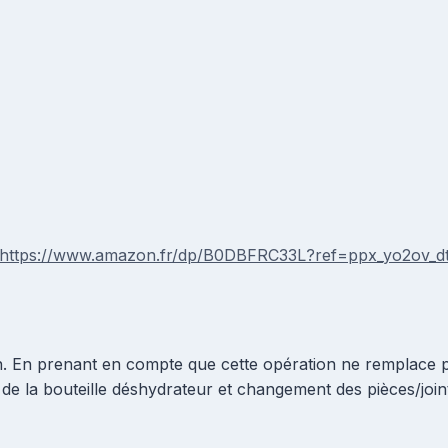
https://www.amazon.fr/dp/B0DBFRC33L?ref=ppx_yo2ov_dt_b
on. En prenant en compte que cette opération ne remplace pa
de la bouteille déshydrateur et changement des pièces/joint